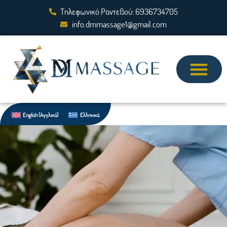
Τηλεφωνικό Ραντεβού: 6936734705
info.dmmassage1@gmail.com
English
(
Αγγλικά
)
Ελληνικά