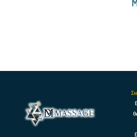
M
Σχ
Θ
Ε