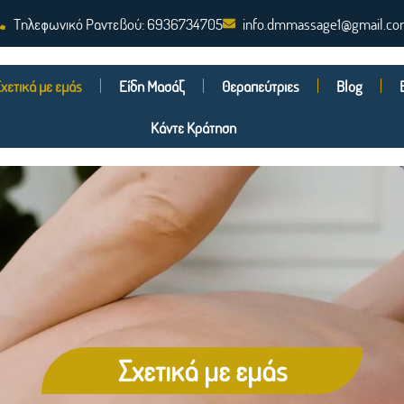
Τηλεφωνικό Ραντεβού: 6936734705
info.dmmassage1@gmail.c
χετικά με εμάς
Είδη Μασάζ
Θεραπεύτριες
Blog
Κάντε Κράτηση
Σχετικά με εμάς