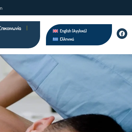
om
Επικοινωνία
English
(
Αγγλικά
)
Ελληνικά