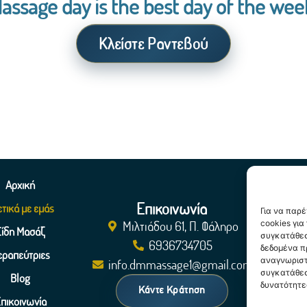
assage day is the best day of the wee
Κλείστε Ραντεβού
Αρχική
Επικοινωνία
ετικά με εμάς
Για να παρ
Μιλτιάδου 61, Π. Φάληρο
cookies γι
Είδη Μασάζ
Ακολο
συγκατάθεσ
6936734705
δεδομένα π
εραπεύτριες
αναγνωριστ
info.dmmassage1@gmail.com
Πολιτ
συγκατάθεσ
Blog
δυνατότητε
Κάντε Κράτηση
πικοινωνία