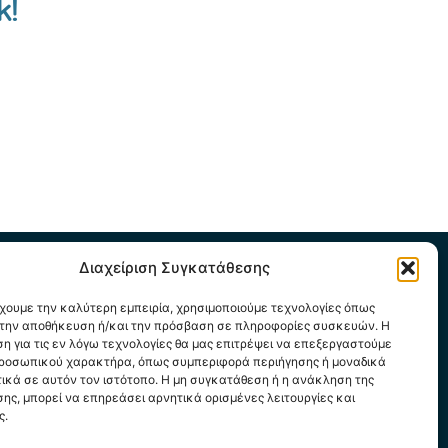
k!
Διαχείριση Συγκατάθεσης
έχουμε την καλύτερη εμπειρία, χρησιμοποιούμε τεχνολογίες όπως
α την αποθήκευση ή/και την πρόσβαση σε πληροφορίες συσκευών. Η
υθήστε μας
η για τις εν λόγω τεχνολογίες θα μας επιτρέψει να επεξεργαστούμε
Κάντε κλικ για να αποδεχτείτε cookies
ροσωπικού χαρακτήρα, όπως συμπεριφορά περιήγησης ή μοναδικά
εμπορικής προώθησης και να
ικά σε αυτόν τον ιστότοπο. Η μη συγκατάθεση ή η ανάκληση της
ενεργοποιήσετε αυτό το περιεχόμενο
ική Cookies
ης, μπορεί να επηρεάσει αρνητικά ορισμένες λειτουργίες και
ς.