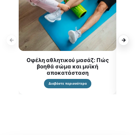
←
→
Οφέλη αθλητικού μασάζ: Πώς
Οφ
βοηθά σώμα και μυϊκή
αποκατάσταση
Διαβάστε περισσότερα
Στείλτε μας Μήνυμα