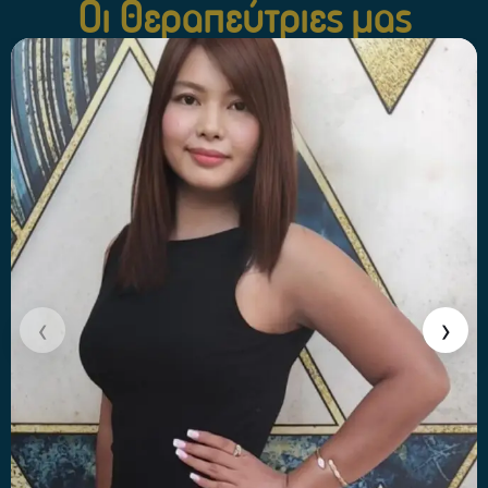
Οι Θεραπεύτριες μας
‹
›