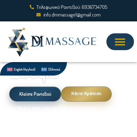
Τηλεφωνικό Ραντεβού: 6936734705
info.dmmassage1@gmail.com
Xαλάρωση &
Ευεξία
English
(
Αγγλικά
)
Ελληνικά
Κλείστε Ραντεβού
Κάντε Κράτηση
Αφεθείτε στα χέρια των έμπειρων
θεραπευτών μας για μια αξέχαστη
συνεδρία μασάζ κατ’ οίκον.