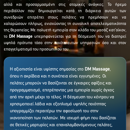
αλλά και προσαρμοσμένη στις ατομικές ανάγκες. Το ήρεμο
περιβάλλον που δημιουργείται κατά τη διάρκεια αυτών των
συνεδριών επιτρέπει στους πελάτες να ηρεμήσουν και να
χαλαρώσουν πλήρως, ενισχύοντας τη συνολική αποτελεσματικότητα
της θεραπείας. Με πολυετή εμπειρία στον κλάδο του μασάζ κατ’οίκον,
το
DM Massage
υπερηφανεύεται για τη δέσμευσή του να διατηρεί
υψηλά πρότυπα τόσο στην ποιότητα των υπηρεσιών όσο και στον
επαγγελματισμό του προσωπικού του.
Η αξιοπιστία είναι υψίστης σημασίας στο
DM Massage
,
όπου η ακρίβεια και η συνέπεια είναι εγγυημένες. Οι
πελάτες μπορούν να βασίζονται σε έγκαιρες αφίξεις και
προγραμματισμό, επιτρέποντας μια εμπειρία χωρίς άγχος
από την αρχή μέχρι το τέλος. Η δέσμευση του κέντρου να
χρησιμοποιεί λάδια και εξοπλισμό υψηλής ποιότητας
υπογραμμίζει περαιτέρω την αφοσίωσή του στην
ικανοποίηση των πελατών. Με ισχυρή φήμη που βασίζεται
σε θετικές μαρτυρίες και επαναλαμβανόμενους πελάτες,