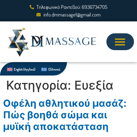
Τηλεφωνικό Ραντεβού: 6936734705
info.dmmassage1@gmail.com
English
(
Αγγλικά
)
Ελληνικά
Κατηγορία:
Eυεξία
Οφέλη αθλητικού μασάζ:
Πώς βοηθά σώμα και
μυϊκή αποκατάσταση