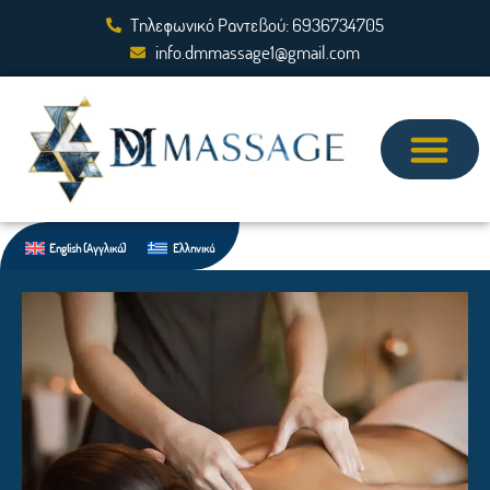
Τηλεφωνικό Ραντεβού: 6936734705
info.dmmassage1@gmail.com
English
(
Αγγλικά
)
Ελληνικά